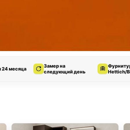
Замер на
Фурниту
я 24 месяца
следующий день
Hettich/