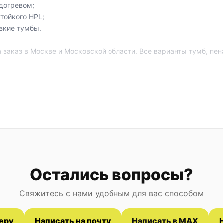
догревом;
тойкого HPL;
зкие тумбы.
 заказ в Москве и Московской области. Все варианты тумб, пе
Остались вопросы?
Свяжитесь с нами удобным для вас способом
еру
Написать на почту
Написать в MAX