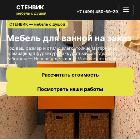
СТЕНВИК
+7 (499) 450-69-29
мебель с душой
СТЕНВИК — мебель с душой
Мебель для ванной на заказ
Под ваш размер и стиль: влагостойкие материалы,
премиальная фурнитура, аккуратный монтаж за 1 день.
Работаем — Новопеределкино и Московская область.
Рассчитать стоимость
Посмотреть наши работы